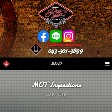
Contact by telephone.
043-301-3899
MENU
業務内容
Our Serivce
在庫車情報
Stock List
MOT Inspections
パーツ情報
Parts Sales
作業日誌
Case Study
車検・点検
つぶやき
Blog
会社概要
Factory