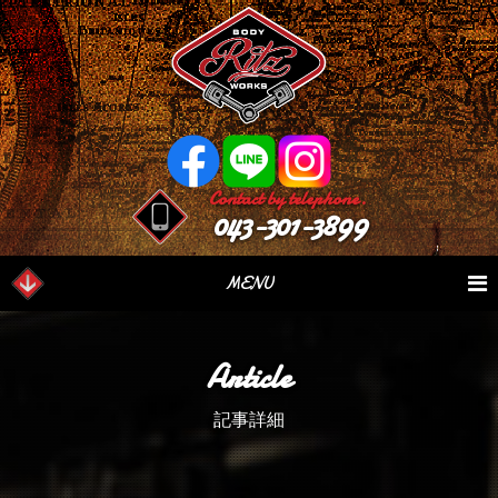
Contact by telephone.
043-301-3899
MENU
業務内容
Our Serivce
在庫車情報
Stock List
Article
パーツ情報
Parts Sales
作業日誌
Case Study
記事詳細
つぶやき
Blog
会社概要
Factory