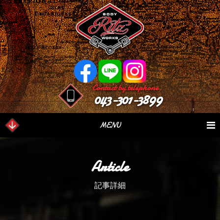
Contact by telephone.
043-301-3899
MENU
業務内容
Our Serivce
在庫車情報
Stock List
Article
パーツ情報
Parts Sales
作業日誌
Case Study
記事詳細
つぶやき
Blog
会社概要
Factory