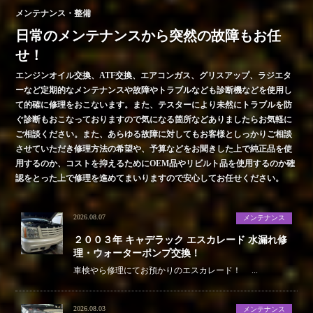
メンテナンス・整備
日常のメンテナンスから突然の故障もお任
せ！
エンジンオイル交換、ATF交換、エアコンガス、グリスアップ、ラジエタ
ーなど定期的なメンテナンスや故障やトラブルなども診断機などを使用し
て的確に修理をおこないます。また、テスターにより未然にトラブルを防
ぐ診断もおこなっておりますので気になる箇所などありましたらお気軽に
ご相談ください。また、あらゆる故障に対してもお客様としっかりご相談
させていただき修理方法の希望や、予算などをお聞きした上で純正品を使
用するのか、コストを抑えるためにOEM品やリビルト品を使用するのか確
認をとった上で修理を進めてまいりますので安心してお任せください。
2026.08.07
メンテナンス
２００３年 キャデラック エスカレード 水漏れ修
理・ウォーターポンプ交換！
車検やら修理にてお預かりのエスカレード！ ...
2026.08.03
メンテナンス