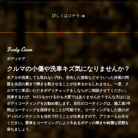
詳しくはコチラ
Body Care
ボディケア
クルマの小傷や洗車キズ気になりませんか？
水アカや洗車しても取れない汚れ、劣化した塗装などそういった外装の問
題を当店の磨きで輝きを甦させることが出来るかもしれません。一度、ク
ルマでご来店いただきボディチェックをしならがご相談させてください。
洗車するたび、WAXをかけるのも大変ではありませんか？そんな方はには
ボディコーティングをお勧め致します。当社のコーティングは、施工後1年
間はコーティングを保持することが可能です。コーティングをした後のボ
ディのメンテナンスも当社で行うことが出来ますので、アフターもお任せ
ください。愛車をコーティングにより今あるボディの輝きや綺麗な状態を
保ちましょう。