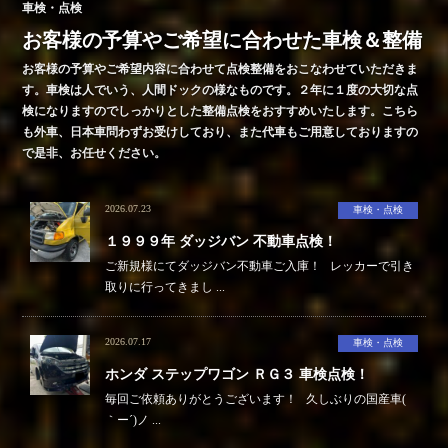
車検・点検
お客様の予算やご希望に合わせた車検＆整備
お客様の予算やご希望内容に合わせて点検整備をおこなわせていただきま
す。車検は人でいう、人間ドックの様なものです。２年に１度の大切な点
検になりますのでしっかりとした整備点検をおすすめいたします。こちら
も外車、日本車問わずお受けしており、また代車もご用意しておりますの
で是非、お任せください。
2026.07.23
車検・点検
１９９９年 ダッジバン 不動車点検！
ご新規様にてダッジバン不動車ご入庫！ レッカーで引き
取りに行ってきまし ...
2026.07.17
車検・点検
ホンダ ステップワゴン ＲＧ３ 車検点検！
毎回ご依頼ありがとうございます！ 久しぶりの国産車(
｀ー´)ノ ...