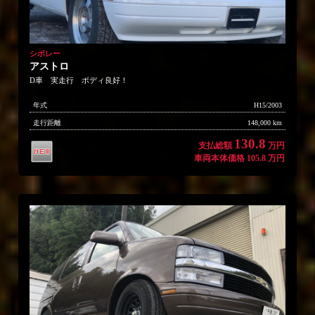
シボレー
アストロ
D車 実走行 ボディ良好！
年式
H15/2003
走行距離
148,000 km
130.8
支払総額
万円
車両本体価格 105.8 万円