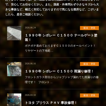
で、安心してお任せください。また、国産・外車問わず小さなキズから大
きな事故など、幅広く対応しておりますので気になる箇所など、ございま
したら、是非ご相談ください。
2026.06.24
鈑金・塗装
１９９０年 シボレー Ｃ１５００ テールゲート塗
装！
ボチボチ進めておりますＣ１５００のオールペイント！
リヤゲートの下地処 ...
2026.06.16
鈑金・塗装
１９９０年 シボレー Ｃ１５００ 雨漏り修理！
フロントガラス部分からジャブジャブ漏れてた雨漏りの修
理です！ フロント ...
2026.03.10
鈑金・塗装
トヨタ プリウス ＰＨＶ 事故修理！