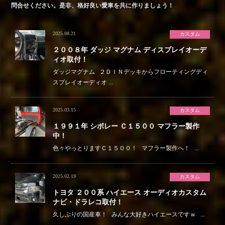
問合せください。是非、格好良い愛車を共に作りましょう！
2025.08.21
カスタム
２００８年 ダッジ マグナム ディスプレイオーデ
ィオ取付！
ダッジマグナム ２ＤＩＮデッキからフローティングディ
スプレイオーディオ ...
2025.03.15
カスタム
１９９１年 シボレー Ｃ１５００ マフラー製作
中！
色々やっとりますＣ１５００！ マフラー製作へ！ ...
2025.02.19
カスタム
トヨタ ２００系 ハイエース オーディオカスタム
ナビ・ドラレコ取付！
久しぶりの国産車！ みんな大好きハイエースですｗ ...