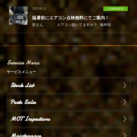
2023.06.21
CAMPAIGN
猛暑前にエアコン点検無料にてご案内！
皆さん、、、 エアコン効いてますか？ 毎年恒 ...
Service Menu
サービスメニュー
Stock List
Parts Sales
MOT Inspections
Maintenance