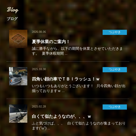
Blog
ブログ
2026.08.06
つぶやき
夏季休業のご案内！
誠に勝手ながら、以下の期間を休業とさせていただきま
す。 夏季休暇期間 ...
2025.10.30
つぶやき
四角い顔の車でＴＢＩラッシュ！ｗ
いつもいつもありがとうございます！ 只今四角い顔が出
揃っておりますｗ ...
2025.02.28
つぶやき
白くて似たようなのが、、、ｗ
ふと気づけば、、、 白くて似たようなのが集まっており
ます(''ω'') ...