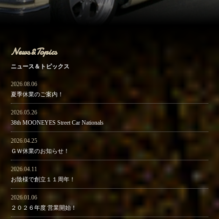
アクセス
Access
お問い合わせ
Contact Us
News&Topics
ニュース＆トピックス
2026.08.06
夏季休業のご案内！
2026.05.26
38th MOONEYES Street Car Nationals
2026.04.25
ＧＷ休業のお知らせ！
2026.04.11
お陰様で創立１１周年！
2026.01.06
２０２６年度 営業開始！