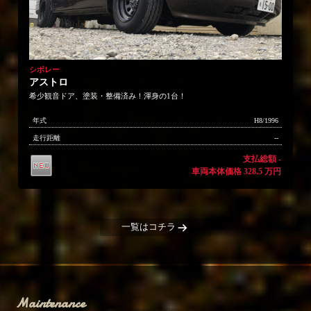
シボレー
アストロ
希少観音ドア、塗装・整備済み！渾身の1台！
年式
H8/1996
走行距離
--
支払総額 -
車両本体価格 328.5 万円
一覧はコチラ
Maintenance