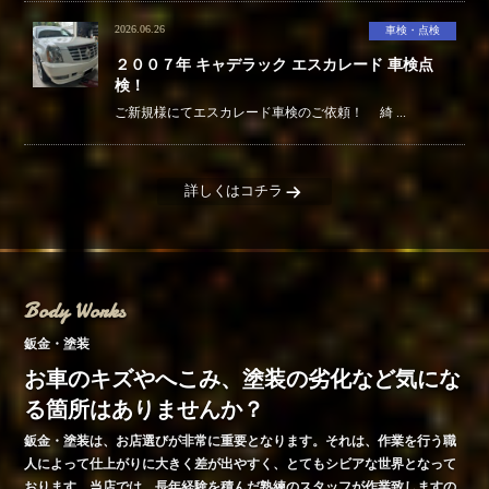
2026.06.26
車検・点検
２００７年 キャデラック エスカレード 車検点
検！
ご新規様にてエスカレード車検のご依頼！ 綺 ...
詳しくはコチラ
Body Works
鈑金・塗装
お車のキズやへこみ、塗装の劣化など気にな
る箇所はありませんか？
鈑金・塗装は、お店選びが非常に重要となります。それは、作業を行う職
人によって仕上がりに大きく差が出やすく、とてもシビアな世界となって
おります。当店では、長年経験を積んだ熟練のスタッフが作業致しますの