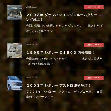
2024.09.21
ボディケア
２００３年 ダッジバン エンジンルームクリーニ
ング施工！
今回ご新規でご来店いただいたダッジバン！ 購入したば
かりという事でエン ...
2023.03.09
ボディケア
１９９５年 シボレー Ｃ１５００ 内張清掃！
今日はめちゃめちゃあったかくて、、、 水遊びに最適だ
ったので納車整備中 ...
2022.02.25
ボディケア
２００３年 シボレー アストロ 磨き完了！
２００３年 シボレー アストロ ディズニー車！ 在庫
車のメンテナンスで ...