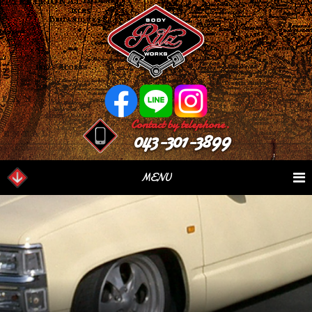
Contact by telephone.
043-301-3899
MENU
業務内容
Our Serivce
在庫車情報
Stock List
パーツ情報
Parts Sales
作業日誌
Case Study
つぶやき
Blog
会社概要
Factory