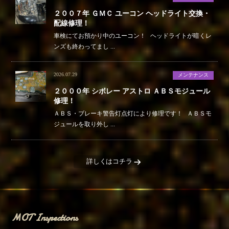
２００７年 ＧＭＣ ユーコン ヘッドライト交換・
配線修理！
車検にてお預かり中のユーコン！ ヘッドライトが暗くレ
ンズも終わってまし ...
2026.07.29
メンテナンス
２０００年 シボレー アストロ ＡＢＳモジュール
修理！
ＡＢＳ・ブレーキ警告灯点灯により修理です！ ＡＢＳモ
ジュールを取り外し ...
詳しくはコチラ
MOT Inspections