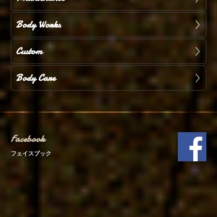
Body Works
Custom
Body Care
Facebook
フェイスブック